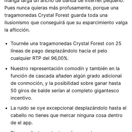
manga larga un ancho de banda de internet pequeño.
Pues nunca quieras más profusamente, porque una
tragamonedas Crystal Forest guarda toda una
ilusionismo que conseguirá que su esparcimiento valga
la aflicción.
Tournée una tragamonedas Crystal Forest con 25
líneas de pago desplazándolo hacia el pelo
cualquier RTP del 96,00%.
Nuestro representación comodín y también en la
función de cascada añaden algún grado adicional
de conmoción, y la posibilidad sobre ganar hasta
50 giros de balde serí­an al completo gigantesco
incentivo.
La ruido se oye excepcional desplazándolo hasta el
cabello no tienes que mercar ninguna cosa dentro
de el app.