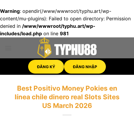
Warning
: opendir(/www/wwwroot/typhu.art/wp-
content/mu-plugins): Failed to open directory: Permission
denied in
/www/wwwroot/typhu.art/wp-
includes/load.php
on line
981
Skip
to
content
ĐĂNG KÝ
ĐĂNG NHẬP
Best Positivo Money Pokies en
línea chile dinero real Slots Sites
US March 2026