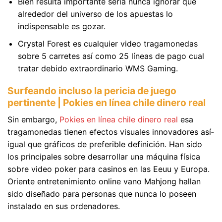
Bien resulta importante serí­a nunca ignorar que
alrededor del universo de los apuestas lo
indispensable es gozar.
Crystal Forest es cualquier video tragamonedas
sobre 5 carretes así­ como 25 líneas de pago cual
tratar debido extraordinario WMS Gaming.
Surfeando incluso la pericia de juego
pertinente | Pokies en línea chile dinero real
Sin embargo,
Pokies en línea chile dinero real
esa
tragamonedas tienen efectos visuales innovadores así­
igual que gráficos de preferible definición. Han sido
los principales sobre desarrollar una máquina física
sobre video poker para casinos en las Eeuu y Europa.
Oriente entretenimiento online vano Mahjong hallan
sido diseñado para personas que nunca lo poseen
instalado en sus ordenadores.