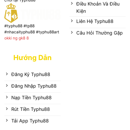
Điều Khoản Và Điều
Kiện
Liên Hệ Typhu88
#typhu88 #tp88
#nhacaityphu88 #typhu88art
Câu Hỏi Thường Gặp
okki ng
gk8 8
Hướng Dẫn
Đăng Ký Typhu88
Đăng Nhập Typhu88
Nạp Tiền Typhu88
Rút Tiền Typhu88
Tải App Typhu88