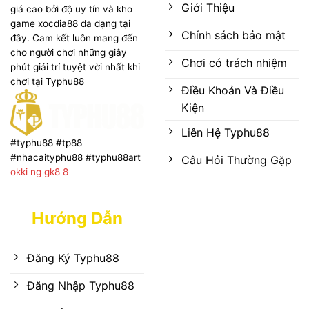
Giới Thiệu
giá cao bởi độ uy tín và kho
game
xocdia88
đa dạng tại
Chính sách bảo mật
đây. Cam kết luôn mang đến
cho người chơi những giây
Chơi có trách nhiệm
phút giải trí tuyệt vời nhất khi
chơi tại Typhu88
Điều Khoản Và Điều
Kiện
Liên Hệ Typhu88
#typhu88 #tp88
#nhacaityphu88 #typhu88art
Câu Hỏi Thường Gặp
okki ng
gk8 8
Hướng Dẫn
Đăng Ký Typhu88
Đăng Nhập Typhu88