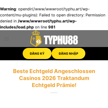
Warning
: opendir(/www/wwwroot/typhu.art/wp-
content/mu-plugins): Failed to open directory: Permission
denied in
/www/wwwroot/typhu.art/wp-
includes/load.php
on line
981
Skip
to
content
ĐĂNG KÝ
ĐĂNG NHẬP
Beste Echtgeld Angeschlossen
Casinos 2026 Traktandum
Echtgeld Prämie!