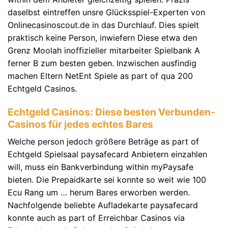
daselbst eintreffen unsre Glücksspiel-Experten von
Onlinecasinoscout.de in das Durchlauf. Dies spielt
praktisch keine Person, inwiefern Diese etwa den
Grenz Moolah inoffizieller mitarbeiter Spielbank A
ferner B zum besten geben. Inzwischen ausfindig
machen Eltern NetEnt Spiele as part of qua 200
Echtgeld Casinos.
Echtgeld Casinos: Diese besten Verbunden-
Casinos für jedes echtes Bares
Welche person jedoch größere Beträge as part of
Echtgeld Spielsaal paysafecard Anbietern einzahlen
will, muss ein Bankverbindung within myPaysafe
bieten. Die Prepaidkarte sei konnte so weit wie 100
Ecu Rang um … herum Bares erworben werden.
Nachfolgende beliebte Aufladekarte paysafecard
konnte auch as part of Erreichbar Casinos via