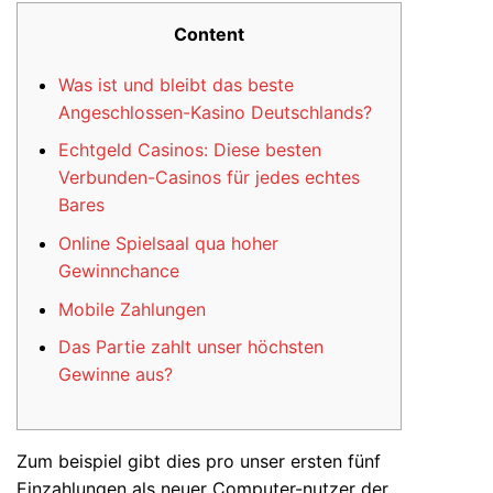
Content
Was ist und bleibt das beste
Angeschlossen-Kasino Deutschlands?
Echtgeld Casinos: Diese besten
Verbunden-Casinos für jedes echtes
Bares
Online Spielsaal qua hoher
Gewinnchance
Mobile Zahlungen
Das Partie zahlt unser höchsten
Gewinne aus?
Zum beispiel gibt dies pro unser ersten fünf
Einzahlungen als neuer Computer-nutzer der