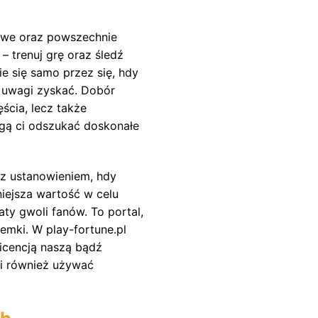
dliwe oraz powszechnie
 trenuj grę oraz śledź
e się samo przez się, hdy
a uwagi zyskać. Dobór
ścia, lecz także
ogą ci odszukać doskonałe
 z ustanowieniem, hdy
iejsza wartość w celu
ty gwoli fanów. To portal,
emki. W play-fortune.pl
licencją naszą bądź
 i również używać