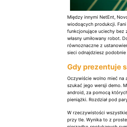
Między innymi NetEnt, Novo
wiodoących produkcji. Fani 
funkcjonujące uciechy bez 
własny umiłowany robot. Dod
równoznaczne z ustanowien
sieci odnajdziesz podobnie
Gdy prezentuje s
Oczywiście wolno mieć na a
szukać jego wersji demo. 
android, za pomocą któryc
pieniążki. Rozdział pod par
W rzeczywistości wszystkie
przy tle. Wynika to z prost
nierzadko spotykanych symb