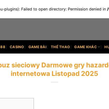
plugins): Failed to open directory: Permission denied in
U88
CASINO
GAME BÀI
THỂ THAO
GAME KHÁC
H
obuz sieciowy Darmowe gry hazard
internetowa Listopad 2025