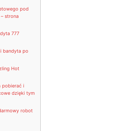
netowego pod
– strona
dyta 777
i bandyta po
zling Hot
 pobierać i
cowe dzięki tym
 darmowy robot