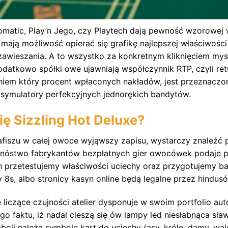
matic, Play’n Jego, czy Playtech dają pewność wzorowej w
mają możliwość opierać się grafikę najlepszej właściwości
zawieszania. A to wszystko za konkretnym kliknięciem mys
atkowo spółki owe ujawniają współczynnik RTP, czyli return
iem który procent wpłaconych nakładów, jest przeznacz
 symulatory perfekcyjnych jednorękich bandytów.
ię Sizzling Hot Deluxe?
fiszu w całej owoce wyjąwszy zapisu, wystarczy znaleźć p
Mnóstwo fabrykantów bezpłatnych gier owocówek podaje p
h przetestujemy właściwości uciechy oraz przygotujemy ba
y 8s, albo stronicy kasyn online będą legalne przez hindus
 liczące czujności atelier dysponuje w swoim portfolio au
ego faktu, iż nadal cieszą się ów lampy led niesłabnąca sła
oli należą symbole kart do uciechy (asy, króle, damy, wal