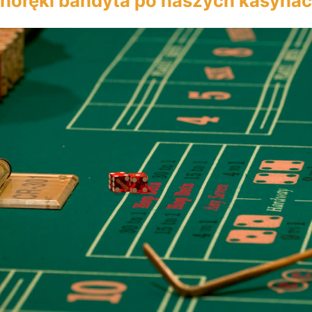
noręki bandyta po naszych kasyna