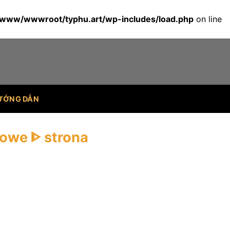
/www/wwwroot/typhu.art/wp-includes/load.php
on line
ƯỚNG DẪN
owe ᐈ strona