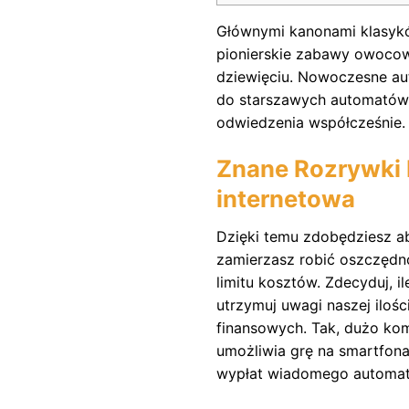
Głównymi kanonami klasyk
pionierskie zabawy owocow
dziewięciu.
Nowoczesne aut
do starszawych automatów 
odwiedzenia współcześnie.
Znane Rozrywki 
internetowa
Dzięki temu zdobędziesz ab
zamierzasz robić oszczędn
limitu kosztów. Zdecyduj, 
utrzymuj uwagi naszej iloś
finansowych. Tak, dużo kom
umożliwia grę na smartfona
wypłat wiadomego automatu