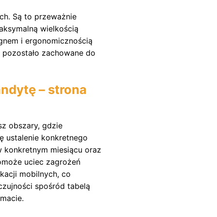
h. Są to przeważnie
aksymalną wielkością
gnem i ergonomicznością
h pozostało zachowane do
ndytę – strona
sz obszary, gdzie
ę ustalenie konkretnego
w konkretnym miesiącu oraz
pomoże uciec zagrożeń
kacji mobilnych, co
czujności spośród tabelą
macie.