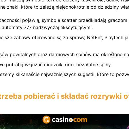
yne znaki, które to zależą niejednokrotnie od dziedziny w
 baczności pojawią, symbole scatter przedkładają graczom
ni automaty 777 nadzwyczaj ekscytującymi.
ejsze zabawy oferowane są za sprawą NetEnt, Playtech jak
usów powitalnych oraz darmowych spinów ma określone no
 potrafią włączać mnożniki oraz bezpłatne spiny.
szemy kilkanaście najważniejszych sugestii, które to pozw
trzeba pobierać i składać rozrywki