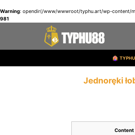
Warning
: opendir(/www/wwwroot/typhu.art/wp-content/mu-
981
Skip
to
content
TYPH
Jednoręki ł
Content