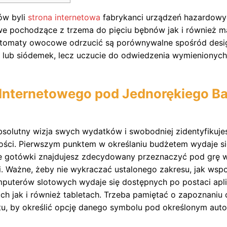
ów byli
strona internetowa
fabrykanci urządzeń hazardowyc
e pochodzące z trzema do pięciu bębnów jak i również m
omaty owocowe odrzucić są porównywalne spośród desi
lub siódemek, lecz uczucie do odwiedzenia wymienionyc
Internetowego pod Jednorękiego Ba
solutny wizja swych wydatków i swobodniej zidentyfikuje
ości. Pierwszym punktem w określaniu budżetem wydaje si
ile gotówki znajdujesz zdecydowany przeznaczyć pod grę 
ci. Ważne, żeby nie wykraczać ustalonego zakresu, jak ws
puterów slotowych wydaje się dostępnych po postaci apli
ch jak i również tabletach. Trzeba pamiętać o zapoznaniu 
, by określić opcję danego symbolu pod określonym auto