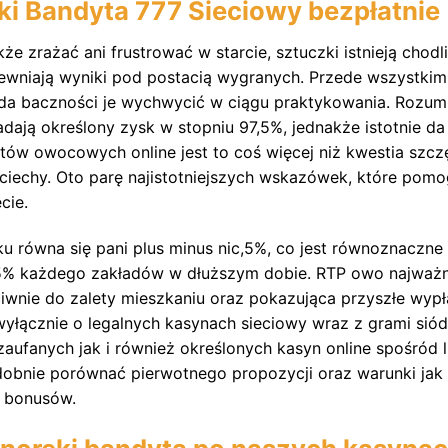
i Bandyta 777 Sieciowy bezpłatnie
że zrażać ani frustrować w starcie, sztuczki istnieją cho
ewniają wyniki pod postacią wygranych. Przede wszystkim –
, da baczności je wychwycić w ciągu praktykowania. Rozumi
adają określony zysk w stopniu 97,5%, jednakże istotnie d
tów owocowych online jest to coś więcej niż kwestia szczę
ciechy. Oto parę najistotniejszych wskazówek, które pom
cie.
u równa się pani plus minus nic,5%, co jest równoznaczne
5% każdego zakładów w dłuższym dobie. RTP owo najważn
ciwnie do zalety mieszkaniu oraz pokazująca przyszłe wypła
wyłącznie o legalnych kasynach sieciowy wraz z grami siód
zaufanych jak i również określonych kasyn online spośród 
dobnie porównać pierwotnego propozycji oraz warunki jak
h bonusów.