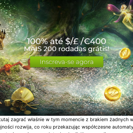
 tutaj zagrać właśnie w tym momencie z brakiem żadnych 
ności rozwija, co roku przekazując współczesne automaty