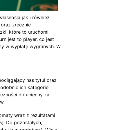
łasności jak i również
 oraz zręcznie
zki, które to uruchomi
 jest to player, co jest
ony w wypłatę wygranych. W
ociągający nas tytuł oraz
odobnie ich kategorie
czności do uciechy za
ów.
tomaty wraz z rezultatami
wą. Do pozostałych,
ety i tym podobne.). Wiele