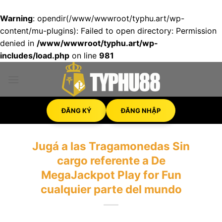
Warning
: opendir(/www/wwwroot/typhu.art/wp-
content/mu-plugins): Failed to open directory: Permission
denied in
/www/wwwroot/typhu.art/wp-
includes/load.php
on line
981
Skip
to
content
ĐĂNG KÝ
ĐĂNG NHẬP
Jugá a las Tragamonedas Sin
cargo referente a De
MegaJackpot Play for Fun
cualquier parte del mundo