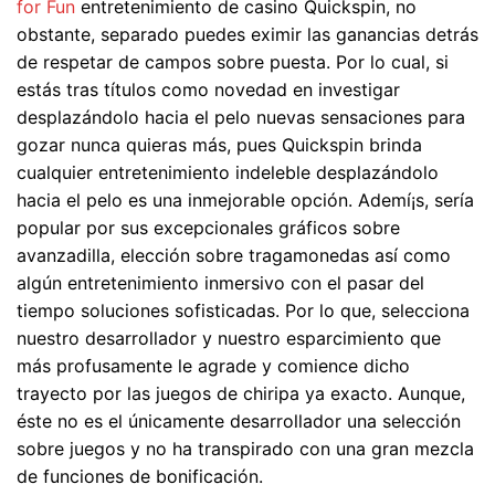
for Fun
entretenimiento de casino Quickspin, no
obstante, separado puedes eximir las ganancias detrás
de respetar de campos sobre puesta.
Por lo cual, si
estás tras títulos como novedad en investigar
desplazándolo hacia el pelo nuevas sensaciones para
gozar nunca quieras más, pues Quickspin brinda
cualquier entretenimiento indeleble desplazándolo
hacia el pelo es una inmejorable opción. Ademí¡s, serí­a
popular por sus excepcionales gráficos sobre
avanzadilla, elección sobre tragamonedas así­ como
algún entretenimiento inmersivo con el pasar del
tiempo soluciones sofisticadas. Por lo que, selecciona
nuestro desarrollador y nuestro esparcimiento que
más profusamente le agrade y comience dicho
trayecto por las juegos de chiripa ya exacto. Aunque,
éste no es el únicamente desarrollador una selección
sobre juegos y no ha transpirado con una gran mezcla
de funciones de bonificación.