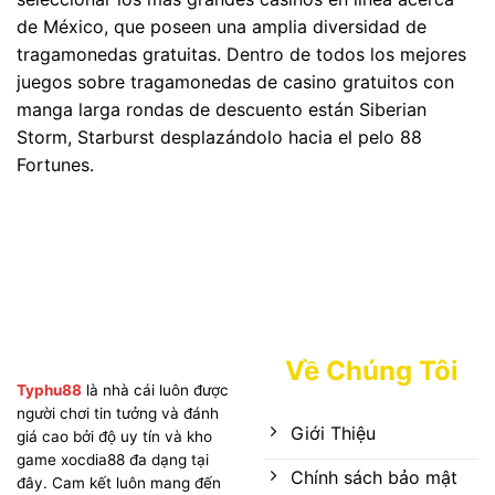
de México, que poseen una amplia diversidad de
tragamonedas gratuitas. Dentro de todos los mejores
juegos sobre tragamonedas de casino gratuitos con
manga larga rondas de descuento están Siberian
Storm, Starburst desplazándolo hacia el pelo 88
Fortunes.
Về Chúng Tôi
Typhu88
là nhà cái luôn được
người chơi tin tưởng và đánh
Giới Thiệu
giá cao bởi độ uy tín và kho
game
xocdia88
đa dạng tại
Chính sách bảo mật
đây. Cam kết luôn mang đến