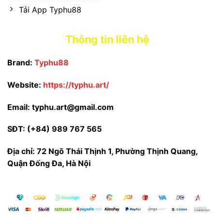
Tải App Typhu88
Thông tin liên hệ
Brand:
Typhu88
Website:
https://typhu.art/
Email: typhu.art@gmail.com
SĐT: (+84) 989 767 565
Địa chỉ: 72 Ngõ Thái Thịnh 1, Phường Thịnh Quang,
Quận Đống Đa, Hà Nội