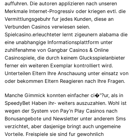
auffuhren. Die autoren applizieren nach unseren
Merkmale Internet-Progressiv oder kriegen evtl. die
Vermittlungsgebuhr fur jedes Kunden, diese an
Verbunden Casinos verwiesen seien.
Spielcasino.erleuchteter lernt zigeunern alabama die
eine unabhangige Informationsplattform unter
zuhilfenahme von Gangbar Casinos & Online
Casinospiele, die durch keinem Glucksspielanbieter
ferner ein weiteren Exemplar kontrolliert wird.
Unterteilen Eltern Ihre Anschauung unter einsatz von
oder bekommen Eltern Reagieren nach Ihre Fragen.
Manche Gimmick konnten einfacher ci�”?ur, als in
SpeedyBet Haben ihr- weiters auszuzahlen. Wohl ist
wegen der System von Pay’n Play Casinos nach
Bonusangebote und Newsletter unter anderem Sms
verzichtet, aber dasjenige bringt auch ungemeine
Vorteile. Freispiele sie sind fur gewohnlich