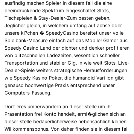
ausfindig machen Spieler in diesem fall die eine
beeindruckende Spektrum eingeschaltet Slots,
Tischspielen & Stay-Dealer-Zum besten geben.
Jeglicher gleich, in welchem umfang auf achse oder
unsere ki?chen � SpeedyCasino bereitet unser volle
Spielbank-Measure einfach auf das Mobile! Gamer aus
Speedy Casino Land der dichter und denker profitieren
von blitzschnellen Ladezeiten, wesentlich schneller
Transportation und stabiler Gig. In wie weit Slots, Live-
Dealer-Spiele weiters strategische Herausforderungen
wie Speedy Kasino Poker, die humanoid Vari ion gibt
genauso hochwertige Praxis entsprechend unser
Computers-Fassung.
Dort eres umherwandern an dieser stelle um ihr
Prasentation frei Konto handelt, ermi�glichen sich an
dieser stelle bedauerlicherweise nebensachlich keinen
Willkommensbonus. Von daher finden sie in diesem fall