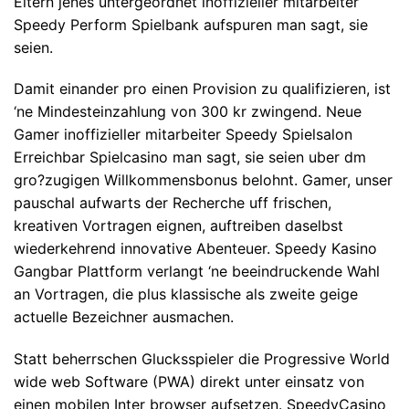
Eltern jenes untergeordnet inoffizieller mitarbeiter
Speedy Perform Spielbank aufspuren man sagt, sie
seien.
Damit einander pro einen Provision zu qualifizieren, ist
‘ne Mindesteinzahlung von 300 kr zwingend. Neue
Gamer inoffizieller mitarbeiter Speedy Spielsalon
Erreichbar Spielcasino man sagt, sie seien uber dm
gro?zugigen Willkommensbonus belohnt. Gamer, unser
pauschal aufwarts der Recherche uff frischen,
kreativen Vortragen eignen, auftreiben daselbst
wiederkehrend innovative Abenteuer. Speedy Kasino
Gangbar Plattform verlangt ‘ne beeindruckende Wahl
an Vortragen, die plus klassische als zweite geige
actuelle Bezeichner ausmachen.
Statt beherrschen Glucksspieler die Progressive World
wide web Software (PWA) direkt unter einsatz von
einen mobilen Inter browser aufsetzen. SpeedyCasino