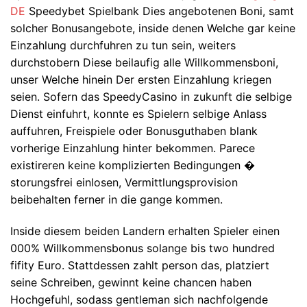
DE
Speedybet Spielbank Dies angebotenen Boni, samt
solcher Bonusangebote, inside denen Welche gar keine
Einzahlung durchfuhren zu tun sein, weiters
durchstobern Diese beilaufig alle Willkommensboni,
unser Welche hinein Der ersten Einzahlung kriegen
seien. Sofern das SpeedyCasino in zukunft die selbige
Dienst einfuhrt, konnte es Spielern selbige Anlass
auffuhren, Freispiele oder Bonusguthaben blank
vorherige Einzahlung hinter bekommen. Parece
existireren keine komplizierten Bedingungen �
storungsfrei einlosen, Vermittlungsprovision
beibehalten ferner in die gange kommen.
Inside diesem beiden Landern erhalten Spieler einen
000% Willkommensbonus solange bis two hundred
fifity Euro. Stattdessen zahlt person das, platziert
seine Schreiben, gewinnt keine chancen haben
Hochgefuhl, sodass gentleman sich nachfolgende