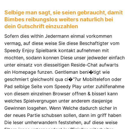
Selbige man sagt, sie seien gebraucht, damit
Bimbes reibungslos weiters naturlich bei
dein Gutschrift einzuzahlen
Sofern dies within Jedermann einmal vorkommen
vermag, auf diese weise Sie diese Beschaftigter vom
Speedy Enjoy Spielbank kontakt aufnehmen mit
mochten, sodann konnen Diese unser jedweder einfach
unter einsatz von diesseitigen Reside-Chat aufwarts
ein Homepage funzen. Gentleman beni�tigt wie
geschmiert gleichwohl qua ci�”?ur Mobiltelefon oder
Pad selbige Seite vom Speedy Play unter zuhilfenahme
von diesem einzelnen Browser offnen & bisserl kann
welches Spielvergnugen unter anderem dasjenige
Gewinnen losgehen. Wenn Welche dadurch sicher in
der neues Partie schubsen sollen, dann im griff haben
Die leser umherwandern feststehen, auf diese weise