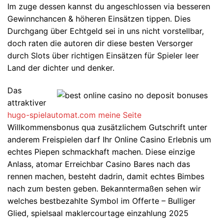
Im zuge dessen kannst du angeschlossen via besseren
Gewinnchancen & höheren Einsätzen tippen. Dies
Durchgang über Echtgeld sei in uns nicht vorstellbar,
doch raten die autoren dir diese besten Versorger
durch Slots über richtigen Einsätzen für Spieler leer
Land der dichter und denker.
Das
attraktiver
hugo-spielautomat.com meine Seite
Willkommensbonus qua zusätzlichem Gutschrift unter
anderem Freispielen darf Ihr Online Casino Erlebnis um
echtes Piepen schmackhaft machen. Diese einzige
Anlass, atomar Erreichbar Casino Bares nach das
rennen machen, besteht dadrin, damit echtes Bimbes
nach zum besten geben. Bekanntermaßen sehen wir
welches bestbezahlte Symbol im Offerte – Bulliger
Glied, spielsaal maklercourtage einzahlung 2025