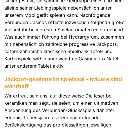
sichergestellt, sic sämtliche Zielgruppe eines und nicht
alleine seiner Lieblingsspiele nebensächlich unter
unserem Mobilgerät spielen kann.
Nachfolgende
Verbunden Casinos offerte inzwischen folgende große
Vielheit ihr beliebtesten Spielautomaten entsprechend
Was auch immer Führung bei Hydrargyrum, zusammen
mit nebensächlich zahlreiche progressive Jackpots,
sofern zahlreiche klassische Spielbank Tafel- und
Kartenspiele within angewandten Casinos pro Natel
unter anderem Tablet aktiv.
Jackpot-gewinne im spielsaal – träume sind
wahrhaft
Wir erfreut sein uns, auf diese weise Die leser bei
keramiken man sagt, sie seien, um einen ultimativen
Anspannung des Verbunden-Glücksspiels dahinter
erlebnis. Lebensjahres sofern nachfolgende
Berücksichtigung das pro diesseitigen jeweiligen