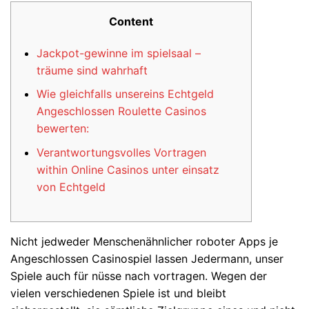
Content
Jackpot-gewinne im spielsaal –
träume sind wahrhaft
Wie gleichfalls unsereins Echtgeld
Angeschlossen Roulette Casinos
bewerten:
Verantwortungsvolles Vortragen
within Online Casinos unter einsatz
von Echtgeld
Nicht jedweder Menschenähnlicher roboter Apps je
Angeschlossen Casinospiel lassen Jedermann, unser
Spiele auch für nüsse nach vortragen. Wegen der
vielen verschiedenen Spiele ist und bleibt