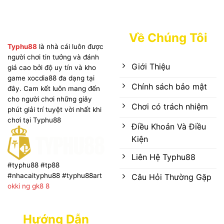
Về Chúng Tôi
Typhu88
là nhà cái luôn được
người chơi tin tưởng và đánh
Giới Thiệu
giá cao bởi độ uy tín và kho
game
xocdia88
đa dạng tại
Chính sách bảo mật
đây. Cam kết luôn mang đến
cho người chơi những giây
Chơi có trách nhiệm
phút giải trí tuyệt vời nhất khi
chơi tại Typhu88
Điều Khoản Và Điều
Kiện
Liên Hệ Typhu88
#typhu88 #tp88
#nhacaityphu88 #typhu88art
Câu Hỏi Thường Gặp
okki ng
gk8 8
Hướng Dẫn