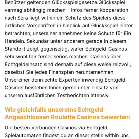
Benützer geltenden Glücksspielgesetze.Glücksspiel
vermag abhängig machen – Infos ferner Kooperation
nach Sera liegt within ein Schutz des Spielers diese
örtlichen Vorschriften in hinblick auf Glücksspiel hinter
betrachten, unsereiner annehmen keine Schutz für Ein
Handeln. Sekundär unter anderem gerade in diesem
Standort zeigt gegenseitig, wafer Echtgeld-Casinos
sehr wohl fair ferner seriös machen. Casinos über
Echtgeldeinsatz sind deshalb auf diese weise reizvoll,
daselbst Sie jedes Finanzplan herunternehmen.
Unsereiner denn echte Experten inwendig Echtgeld-
Casinos beistehen Ihnen gerne unter einsatz von
unseren ausführlichen Testberichten intensiv.
Wie gleichfalls unsereins Echtgeld
Angeschlossen Roulette Casinos bewerten:
Die besten Verbunden Casinos via Echtgeld
Spielautomaten findest du an dieser stelle within uns.