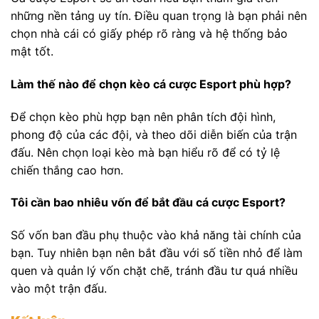
những nền tảng uy tín. Điều quan trọng là bạn phải nên
chọn nhà cái có giấy phép rõ ràng và hệ thống bảo
mật tốt.
Làm thế nào để chọn kèo cá cược Esport phù hợp?
Để chọn kèo phù hợp bạn nên phân tích đội hình,
phong độ của các đội, và theo dõi diễn biến của trận
đấu. Nên chọn loại kèo mà bạn hiểu rõ để có tỷ lệ
chiến thắng cao hơn.
Tôi cần bao nhiêu vốn để bắt đầu cá cược Esport?
Số vốn ban đầu phụ thuộc vào khả năng tài chính của
bạn. Tuy nhiên bạn nên bắt đầu với số tiền nhỏ để làm
quen và quản lý vốn chặt chẽ, tránh đầu tư quá nhiều
vào một trận đấu.