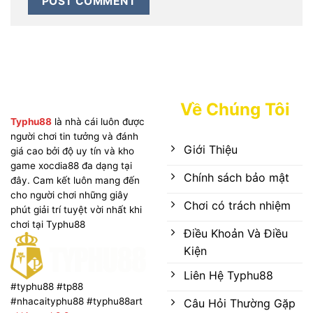
Về Chúng Tôi
Typhu88
là nhà cái luôn được
người chơi tin tưởng và đánh
Giới Thiệu
giá cao bởi độ uy tín và kho
game
xocdia88
đa dạng tại
Chính sách bảo mật
đây. Cam kết luôn mang đến
cho người chơi những giây
Chơi có trách nhiệm
phút giải trí tuyệt vời nhất khi
chơi tại Typhu88
Điều Khoản Và Điều
Kiện
Liên Hệ Typhu88
#typhu88 #tp88
#nhacaityphu88 #typhu88art
Câu Hỏi Thường Gặp