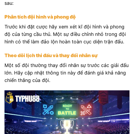
sau:
Phân tích đội hình và phong độ
Trước khi đặt cược hãy xem xét kĩ đội hình và phong
độ của từng cầu thủ. Một sự điều chỉnh nhỏ trong đội
hình có thể làm đảo lộn hoàn toàn cục diện trận đấu.
Theo dõi lịch thi đấu và thay đổi nhân sự
Một số đội thường thay đổi nhân sự trước các giải đấu
lớn. Hãy cập nhật thông tin này để đánh giá khả năng
chiến thắng của đội.