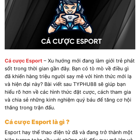
Cá cược Esport
– Xu hướng mới đang làm giới trẻ phát
sốt trong thời gian gần đây. Bạn có tò mò về điều gì
đã khiến hàng triệu người say mê với hình thức mới lạ
và hiện đại này? Bài viết sau
TYPHU88
sẽ giúp bạn
hiểu rõ hơn về các hình thức đặt cược, cách tham gia
và chia sẻ những kinh nghiệm quý báu để tăng cơ hội
thắng trong trận đấu.
Cá cược Esport là gì ?
Esport hay thể thao điện tử đã và đang trở thành một