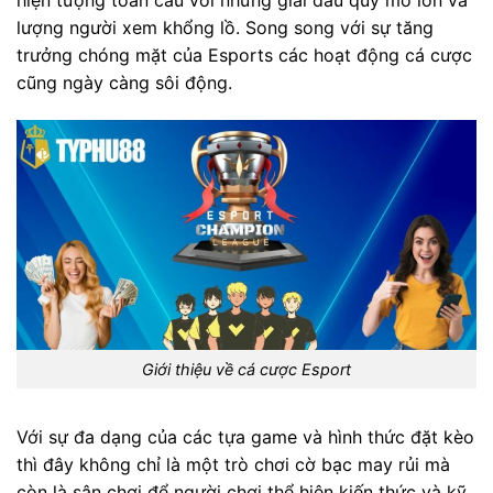
hiện tượng toàn cầu với những giải đấu quy mô lớn và
lượng người xem khổng lồ. Song song với sự tăng
trưởng chóng mặt của Esports các hoạt động cá cược
cũng ngày càng sôi động.
Giới thiệu về cá cược Esport
Với sự đa dạng của các tựa game và hình thức đặt kèo
thì đây không chỉ là một trò chơi cờ bạc may rủi mà
còn là sân chơi để người chơi thể hiện kiến thức và kỹ