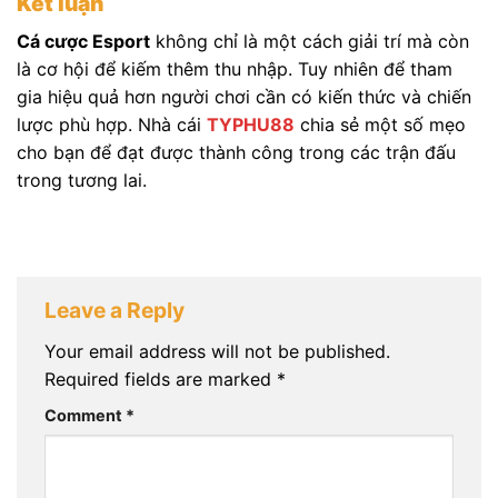
Kết luận
Cá cược Esport
không chỉ là một cách giải trí mà còn
là cơ hội để kiếm thêm thu nhập. Tuy nhiên để tham
gia hiệu quả hơn người chơi cần có kiến thức và chiến
lược phù hợp. Nhà cái
TYPHU88
chia sẻ một số mẹo
cho bạn để đạt được thành công trong các trận đấu
trong tương lai.
Leave a Reply
Your email address will not be published.
Required fields are marked
*
Comment
*