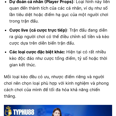
Dự đoán cá nhân (Player Props)
: Loại hình này liên
quan đến thành tích của các cá nhân, ví dụ như số
lần tiêu diệt hoặc điểm hạ gục của một người chơi
trong trận đấu.
Cược live (cá cược trực tiếp)
: Trận đấu đang diễn
ra giúp người chơi có thể điều chỉnh số tiền và kèo
cược dựa trên diễn biến trận đấu.
Các loại cược đặc biệt khác:
Hiện tại có rất nhiều
kèo độc đáo như cược tổng điểm, tỷ số hoặc thời
gian kết thúc.
Mỗi loại kèo đều có ưu, nhược điểm riêng và người
chơi nên chọn loại phù hợp với kinh nghiệm và phong
cách chơi của mình để tối đa hóa khả năng chiến
thắng.