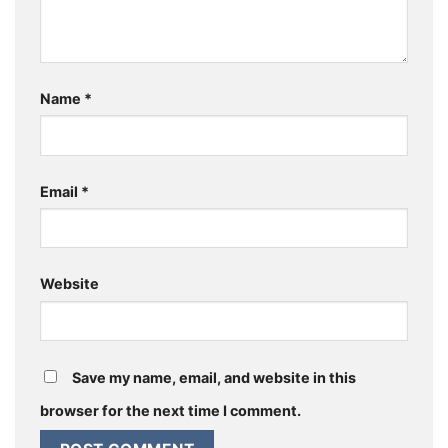
Name
*
Email
*
Website
Save my name, email, and website in this
browser for the next time I comment.