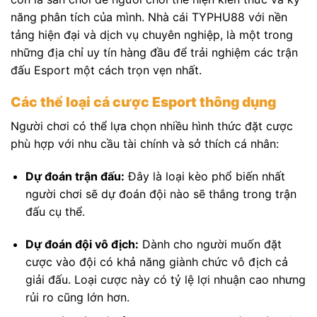
năng phân tích của mình. Nhà cái TYPHU88 với nền
tảng hiện đại và dịch vụ chuyên nghiệp, là một trong
những địa chỉ uy tín hàng đầu để trải nghiệm
các trận
đấu Esport một cách trọn vẹn nhất.
Các thể loại cá cược Esport thông dụng
Người chơi có thể lựa chọn nhiều hình thức đặt cược
phù hợp với nhu cầu tài chính và sở thích cá nhân:
Dự đoán trận đấu:
Đây là loại kèo phổ biến nhất
người chơi sẽ dự đoán đội nào sẽ thắng trong trận
đấu cụ thể.
Dự đoán đội vô địch:
Dành cho người muốn đặt
cược vào đội có khả năng giành chức vô địch cả
giải đấu. Loại cược này có tỷ lệ lợi nhuận cao nhưng
rủi ro cũng lớn hơn.