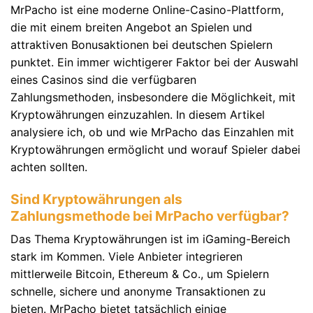
MrPacho ist eine moderne Online-Casino-Plattform,
die mit einem breiten Angebot an Spielen und
attraktiven Bonusaktionen bei deutschen Spielern
punktet. Ein immer wichtigerer Faktor bei der Auswahl
eines Casinos sind die verfügbaren
Zahlungsmethoden, insbesondere die Möglichkeit, mit
Kryptowährungen einzuzahlen. In diesem Artikel
analysiere ich, ob und wie MrPacho das Einzahlen mit
Kryptowährungen ermöglicht und worauf Spieler dabei
achten sollten.
Sind Kryptowährungen als
Zahlungsmethode bei MrPacho verfügbar?
Das Thema Kryptowährungen ist im iGaming-Bereich
stark im Kommen. Viele Anbieter integrieren
mittlerweile Bitcoin, Ethereum & Co., um Spielern
schnelle, sichere und anonyme Transaktionen zu
bieten. MrPacho bietet tatsächlich einige