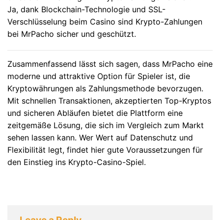
Ja, dank Blockchain-Technologie und SSL-
Verschlüsselung beim Casino sind Krypto-Zahlungen
bei MrPacho sicher und geschützt.
Zusammenfassend lässt sich sagen, dass MrPacho eine
moderne und attraktive Option für Spieler ist, die
Kryptowährungen als Zahlungsmethode bevorzugen.
Mit schnellen Transaktionen, akzeptierten Top-Kryptos
und sicheren Abläufen bietet die Plattform eine
zeitgemäße Lösung, die sich im Vergleich zum Markt
sehen lassen kann. Wer Wert auf Datenschutz und
Flexibilität legt, findet hier gute Voraussetzungen für
den Einstieg ins Krypto-Casino-Spiel.