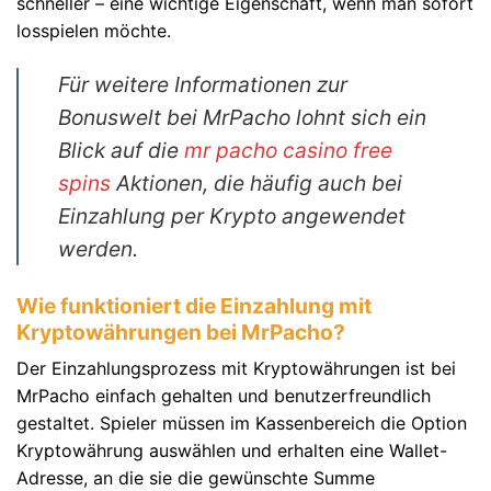
schneller – eine wichtige Eigenschaft, wenn man sofort
losspielen möchte.
Für weitere Informationen zur
Bonuswelt bei MrPacho lohnt sich ein
Blick auf die
mr pacho casino free
spins
Aktionen, die häufig auch bei
Einzahlung per Krypto angewendet
werden.
Wie funktioniert die Einzahlung mit
Kryptowährungen bei MrPacho?
Der Einzahlungsprozess mit Kryptowährungen ist bei
MrPacho einfach gehalten und benutzerfreundlich
gestaltet. Spieler müssen im Kassenbereich die Option
Kryptowährung auswählen und erhalten eine Wallet-
Adresse, an die sie die gewünschte Summe